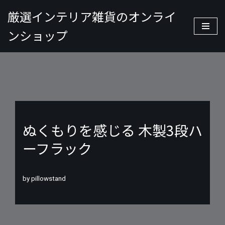
厳選インテリア雑貨のオンライ
コ
ンショップ
ン
テ
ン
ツ
へ
ス
キ
ッ
ぬくもりを感じる 木製3段ハ
プ
ーフラック
by
pillowstand