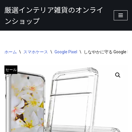
厳選インテリア雑貨のオンライ
コ
ンショップ
ン
テ
ン
ツ
へ
ホーム
\
スマホケース
\
Google Pixel
\
しなやかに守る Google P
ス
キ
セール
ッ
プ