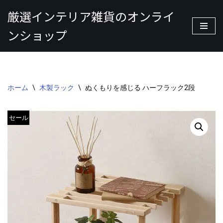
厳選インテリア雑貨のオンライ
コ
ンショップ
ン
テ
ン
ツ
へ
ホーム
\
木製ラック
\
ぬくもりを感じる ハーフラック2段
ス
キ
セール
ッ
プ