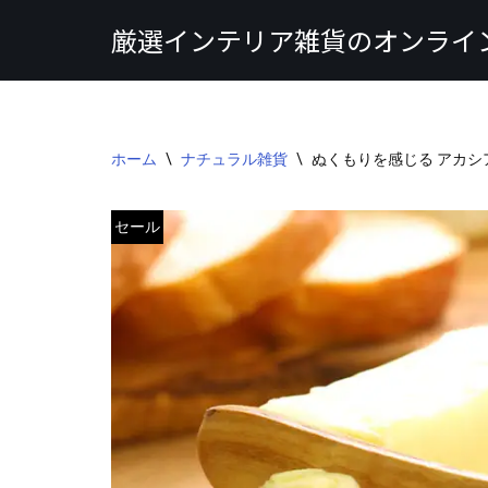
厳選インテリア雑貨のオンライ
コ
ン
テ
ン
ホーム
\
ナチュラル雑貨
\
ぬくもりを感じる アカシ
ツ
へ
ス
セール
キ
ッ
プ