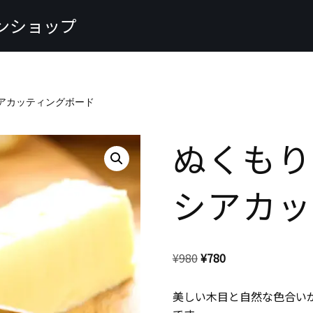
ンショップ
アカッティングボード
ぬくもり
シアカッ
¥
980
¥
780
美しい木目と自然な色合い