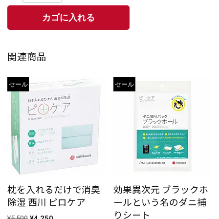
関連商品
セール
セール
枕を入れるだけで消臭
効果異次元 ブラックホ
除湿 西川 ピロケア
ールという名のダニ捕
りシート
¥
5,500
¥
4,250