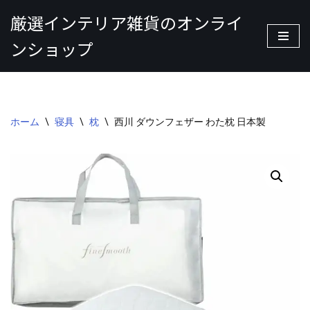
厳選インテリア雑貨のオンライ
コ
ンショップ
ン
テ
ン
ツ
へ
ホーム
\
寝具
\
枕
\
西川 ダウンフェザー わた枕 日本製
ス
キ
ッ
プ