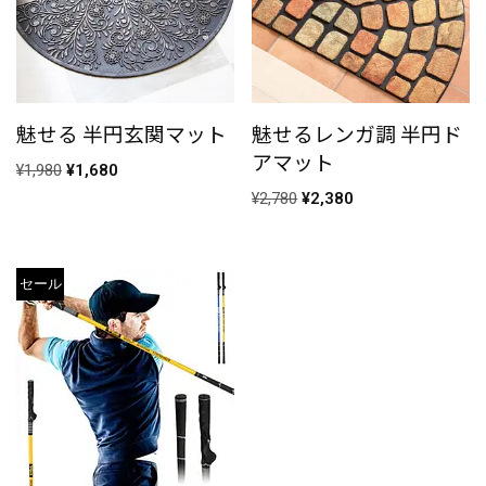
魅せる 半円玄関マット
魅せるレンガ調 半円ド
アマット
¥
1,980
¥
1,680
¥
2,780
¥
2,380
セール