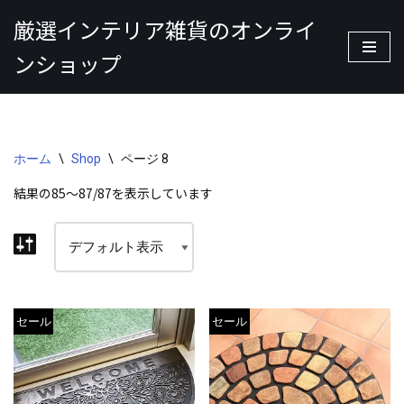
厳選インテリア雑貨のオンライ
コ
ンショップ
ン
テ
ン
ツ
へ
ホーム
\
Shop
\
ページ 8
ス
結果の85～87/87を表示しています
キ
ッ
プ
セール
セール