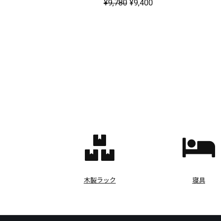
¥
9,780
¥
9,400
木製ラック
寝具