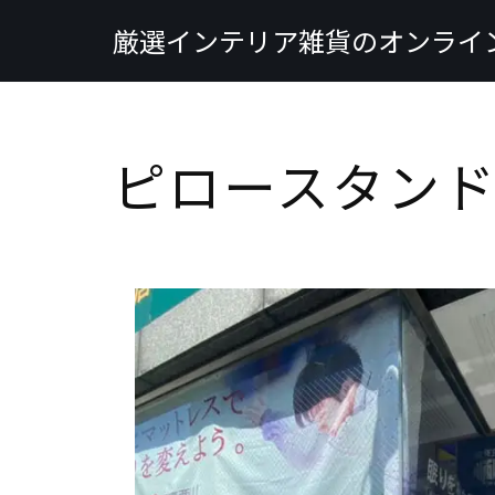
厳選インテリア雑貨のオンライ
コ
ン
テ
ン
ピロースタンド
ツ
へ
ス
キ
ッ
プ