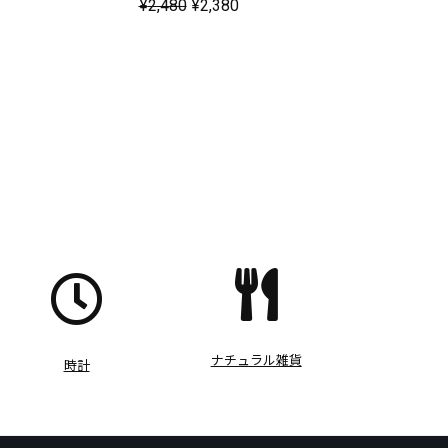
¥
2,480
¥
2,380
ナチュラル雑貨
時計