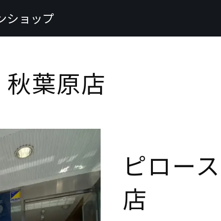
ンショップ
 秋葉原店
ピロース
店