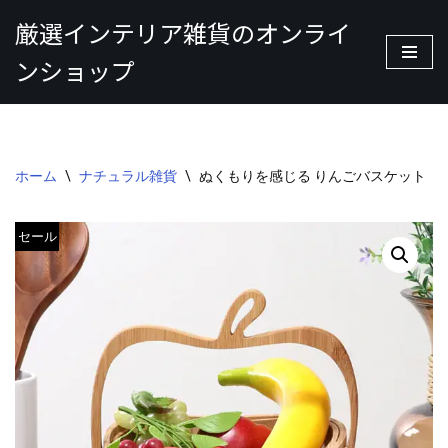
厳選インテリア雑貨のオンライ
コ
ンショップ
ン
テ
ン
ツ
へ
ホーム
\
ナチュラル雑貨
\
ぬくもりを感じる りんごバスケット
ス
キ
セール
ッ
プ