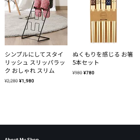
シンプルにしてスタイ
ぬくもりを感じる お箸
リッシュ スリッパラッ
5本セット
ク おしゃれ スリム
¥
980
¥
780
¥
2,280
¥
1,980
About My Shop