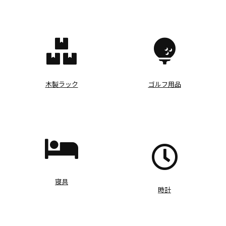
木製ラック
ゴルフ用品
寝具
時計