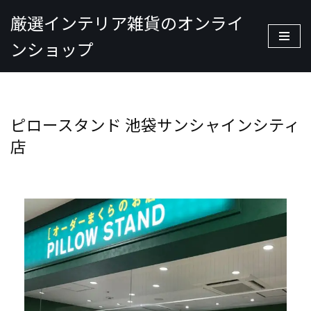
厳選インテリア雑貨のオンライ
コ
ンショップ
ン
テ
ン
ツ
ピロースタンド 池袋サンシャインシティ
へ
ス
店
キ
ッ
プ