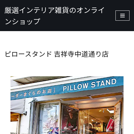
厳選インテリア雑貨のオンライ
コ
ンショップ
ン
テ
ン
ツ
ピロースタンド 吉祥寺中道通り店
へ
ス
キ
ッ
プ