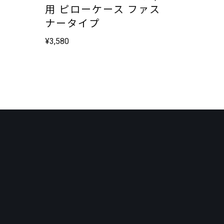
用 ピローケース ファス
ナータイプ
¥
3,580