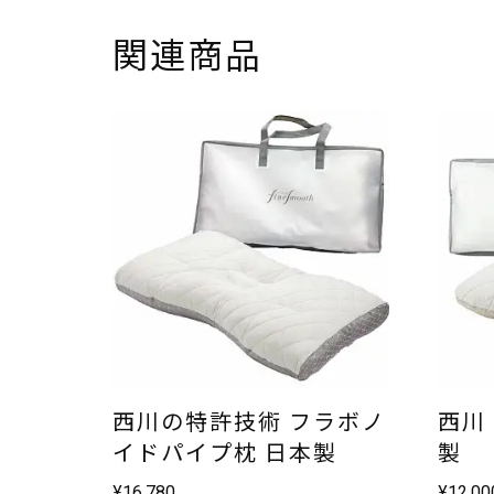
関連商品
西川の特許技術 フラボノ
西川
イドパイプ枕 日本製
製
¥
16,780
¥
12,00