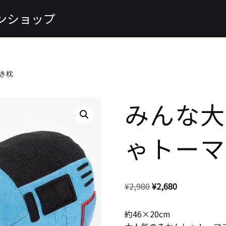
ンショップ
抱き枕
みんな大
ゃトーマ
¥
2,980
¥
2,680
約46×20cm