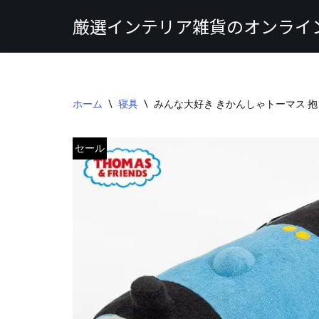
厳選インテリア雑貨のオンライ
コ
ン
テ
ン
ホーム
\
寝具
\
みんな大好き きかんしゃトーマス 
ツ
へ
ス
セール
キ
ッ
プ