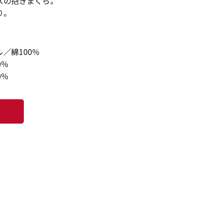
スの抱きまくら。
り。
／綿100％
0％
0％